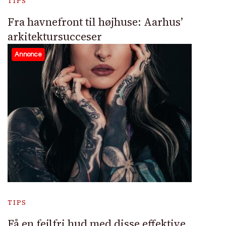
TIPS
Fra havnefront til højhuse: Aarhus’
arkitektursucceser
Annonce
TIPS
Få en fejlfri hud med disse effektive