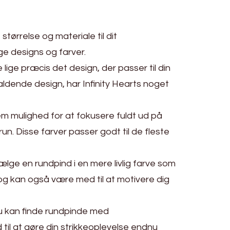
størrelse og materiale til dit
ge designs og farver.
 lige præcis det design, der passer til din
faldende design, har Infinity Hearts noget
em mulighed for at fokusere fuldt ud på
un. Disse farver passer godt til de fleste
vælge en rundpind i en mere livlig farve som
, og kan også være med til at motivere dig
Du kan finde rundpinde med
il at gøre din strikkeoplevelse endnu