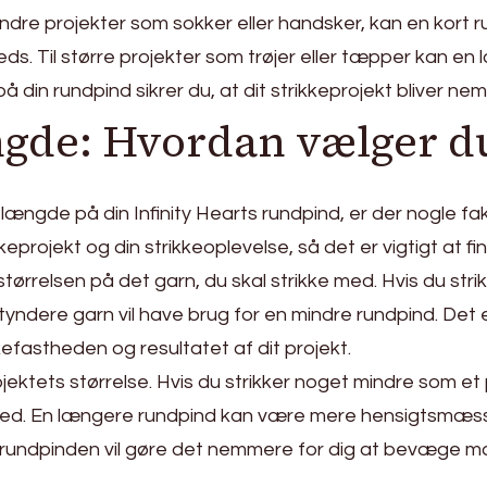
ndre projekter som sokker eller handsker, kan en kort r
reds. Til større projekter som trøjer eller tæpper kan 
 din rundpind sikrer du, at dit strikkeprojekt bliver n
ængde: Hvordan vælger du
længde på din Infinity Hearts rundpind, er der nogle fa
keprojekt og din strikkeoplevelse, så det er vigtigt at f
ørrelsen på det garn, du skal strikke med. Hvis du strik
yndere garn vil have brug for en mindre rundpind. Det e
ikkefastheden og resultatet af dit projekt.
ktets størrelse. Hvis du strikker noget mindre som et pa
ed. En længere rundpind kan være mere hensigtsmæssig,
å rundpinden vil gøre det nemmere for dig at bevæge 