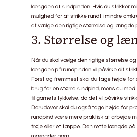
længden af rundpinden. Hvis du strikker mi
mulighed for at strikke rundt i mindre omk
at vælge den rigtige størrelse og længde på
3. Størrelse og l
Når du skal vælge den rigtige størrelse og 
længden på rundpinden vil påvirke dit strik
Først og fremmest skal du tage højde for st
brug for en større rundpind, mens du med t
til garnets tykkelse, da det vil påvirke str
Derudover skal du også tage højde for proje
rundpind være mere praktisk at arbejde m
trøje eller et tæppe. Den rette længde p
mængder garn.