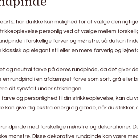
undpinde
arts, har du ikke kun mulighed for at vælge den rigtige 
trikkeoplevelse personlig ved at vælge mellem forskelli
rundpinde i forskellige farver og mønstre, så du kan finde
klassisk og elegant stil eller en mere farverig og iøjne
et og neutral farve på deres rundpinde, da det giver d
e en rundpind i en afdæmpet farve som sort, grå eller br
rre dit synsfelt under strikningen.
a farve og personlighed til din strikkeoplevelse, kan du 
nde kan give dig ekstra energi og glæde, når du strikker
så rundpinde med forskellige mønstre og dekorationer. 
ske mønstre. Disse dekorative rundpinde kan være med t