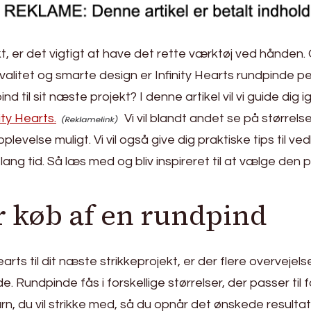
kt, er det vigtigt at have det rette værktøj ved hånden. 
alitet og smarte design er Infinity Hearts rundpinde pe
d til sit næste projekt? I denne artikel vil vi guide dig
ity Hearts.
Vi vil blandt andet se på størrel
levelse muligt. Vi vil også give dig praktiske tips til v
g tid. Så læs med og bliv inspireret til at vælge den per
ør køb af en rundpind
arts til dit næste strikkeprojekt, er der flere overvejel
 Rundpinde fås i forskellige størrelser, der passer til fo
arn, du vil strikke med, så du opnår det ønskede resul