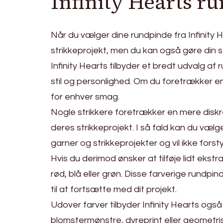
Infinity Hearts r
Når du vælger dine rundpinde fra Infinity He
strikkeprojekt, men du kan også gøre din s
Infinity Hearts tilbyder et bredt udvalg af 
stil og personlighed. Om du foretrækker en 
for enhver smag.
Nogle strikkere foretrækker en mere diskr
deres strikkeprojekt. I så fald kan du vælg
garner og strikkeprojekter og vil ikke forsty
Hvis du derimod ønsker at tilføje lidt ekstr
rød, blå eller grøn. Disse farverige rundpi
til at fortsætte med dit projekt.
Udover farver tilbyder Infinity Hearts og
blomstermønstre, dyreprint eller geometri