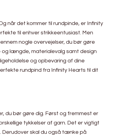
Og når det kommer til rundpinde, er Infinity
rfekte til enhver strikkeentusiast. Men
 igennem nogle overvejelser, du bør gøre
se og længde, materialevalg samt design
edligeholdelse og opbevaring af dine
fekte rundpind fra Infinity Hearts til dit
ser, du bør gøre dig. Først og fremmest er
rskellige tykkelser af garn. Det er vigtigt
tat. Derudover skal du også tænke på