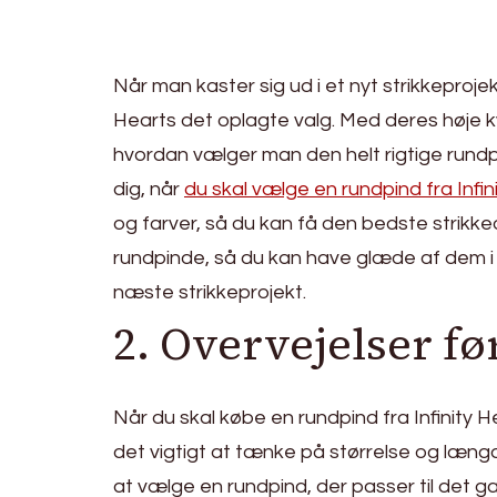
Når man kaster sig ud i et nyt strikkeproje
Hearts det oplagte valg. Med deres høje kv
hvordan vælger man den helt rigtige rundpin
dig, når
du skal vælge en rundpind fra Infin
og farver, så du kan få den bedste strikkeop
rundpinde, så du kan have glæde af dem i lan
næste strikkeprojekt.
2. Overvejelser f
Når du skal købe en rundpind fra Infinity He
det vigtigt at tænke på størrelse og længde.
at vælge en rundpind, der passer til det g