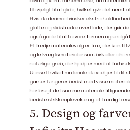
blød og varm fornemmelse, da materialet
tilbøjeligt til at glide, hvilket gør det nem
Hvis du derimod ønsker ekstra holdbarhed o
glatte og slidstærke overflade, der gør d
også gode til at bevare formen og undgå bøj
Et tredje materialevalg er træ, der kan tilfø
og letvægtsmaterialer som birk eller ahor
naturlige greb, der hjælper med at forhindr
Uanset hvilket materiale du vælger til dit 
garner fungerer bedst med visse materiale
har brugt det samme materiale til lignende p
bedste strikkeoplevelse og et færdigt resul
5. Design og farv