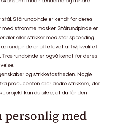
gså skånsomt mod hænderne og mindre
 stål. Stålrundpinde er kendt for deres
ter med stramme masker. Stålrundpinde er
rialer eller strikker med stor spænding.
 Træ rundpinde er ofte lavet af høj kvalitet
r. Træ rundpinde er også kendt for deres
velse.
s egenskaber og strikkefastheden. Nogle
ra producenten eller andre strikkere, der
kkeprojekt kan du sikre, at du får den
en personlig med