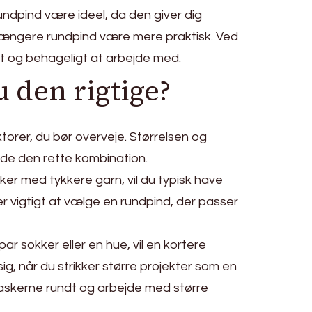
undpind være ideel, da den giver dig
en længere rundpind være mere praktisk. Ved
emt og behageligt at arbejde med.
 den rigtige?
ktorer, du bør overveje. Størrelsen og
inde den rette kombination.
ker med tykkere garn, vil du typisk have
r vigtigt at vælge en rundpind, der passer
r sokker eller en hue, vil en kortere
 når du strikker større projekter som en
maskerne rundt og arbejde med større