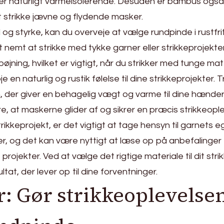
 er naturligt varmeisolerende. Desuden er bambus o
t at strikke jævne og flydende masker.
g styrke, kan du overveje at vælge rundpinde i rustfrit
et nemt at strikke med tykke garner eller strikkeprojek
ning, hvilket er vigtigt, når du strikker med tunge mate
je en naturlig og rustik følelse til dine strikkeprojekter.
n, der giver en behagelig vægt og varme til dine hænde
e, at maskerne glider af og sikrer en præcis strikkeople
strikkeprojekt, er det vigtigt at tage hensyn til garnet
r, og det kan være nyttigt at læse op på anbefalinger f
rojekter. Ved at vælge det rigtige materiale til dit stri
tat, der lever op til dine forventninger.
er: Gør strikkeoplevels