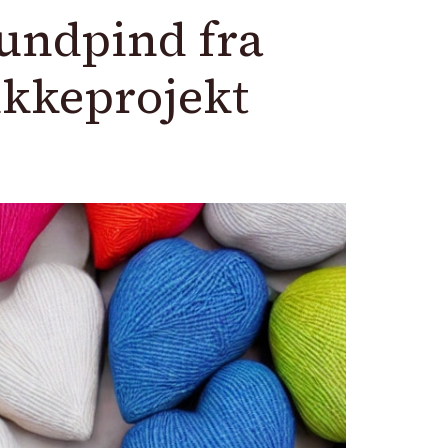
rundpind fra
rikkeprojekt