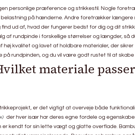
egen personlige præference og strikkestil. Nogle foret
re belastning på hænderne. Andre foretrækker længere r
nd ud af, hvad der fungerer bedst for dig og dit strikk
alg af rundpinde i forskellige størrelser og længder, så d
 høj kvalitet og lavet af holdbare materialer, der sikrer
e på rundpinden, og du vil være godt rustet til at skabe
vilket materiale passer 
strikkeprojekt, er det vigtigt at overveje både funktiona
der hver især har deres egne fordele og egenskaber
r kendt for sin lette vægt og glatte overflade. Bambus 