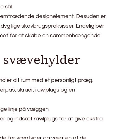
 stil.
t fremtrædende designelement. Desuden er
edygtige skovbrugspraksisser. Endelig bør
rummet for at skabe en sammenhængende
e svævehylder
ndler dit rum med et personligt præg.
erpas, skruer, rawlplugs og en
ige linje på væggen.
er og indsæt rawlplugs for at give ekstra
højde for vægtyper og vægten af de