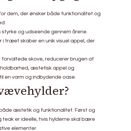
 for dem, der ønsker både funktionalitet og
ed.
 sin styrke og udseende gennem årene.
 i træet skaber en unik visuel appel, der
t forvaltede skove, reducerer brugen af
æ holdbarhed, æstetisk appel og
m til en varm og indbydende oase.
 svævehylder?
 både æstetik og funktionalitet. Først og
eak er ideelle, hvis hylderne skal bære
ative elementer.