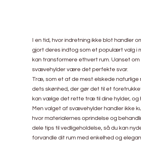
I en tid, hvor indretning ikke blot handler
gjort deres indtog som et populært valg i
kan transformere ethvert rum. Uanset om du ø
svævehylder være det perfekte svar.
Træ, som et af de mest elskede naturlige mat
dets skønhed, der gør det til et foretrukk
kan vælge det rette træ til dine hylder, o
Men valget af svævehylder handler ikke ku
hvor materialernes oprindelse og behandling
dele tips til vedligeholdelse, så du kan n
forvandle dit rum med enkelhed og elegan