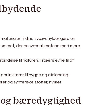
ndbydende
materialer til dine svævehylder gøre en
 i rummet, der er svær at matche med mere
indelse til naturen. Træets evne til at
er inviterer til hygge og afslapning.
er og syntetiske stoffer, hvilket
 og bæredygtighed