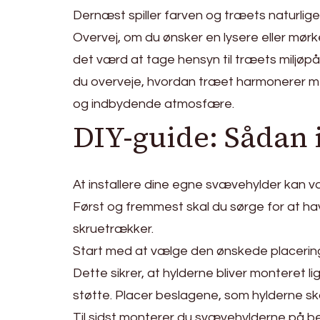
Dernæst spiller farven og træets naturlige 
Overvej, om du ønsker en lysere eller m
det værd at tage hensyn til træets miljøp
du overveje, hvordan træet harmonerer 
og indbydende atmosfære.
DIY-guide: Sådan 
At installere dine egne svævehylder kan væ
Først og fremmest skal du sørge for at ha
skruetrækker.
Start med at vælge den ønskede placering f
Dette sikrer, at hylderne bliver monteret 
støtte. Placer beslagene, som hylderne ska
Til sidst monterer du svævehylderne på be