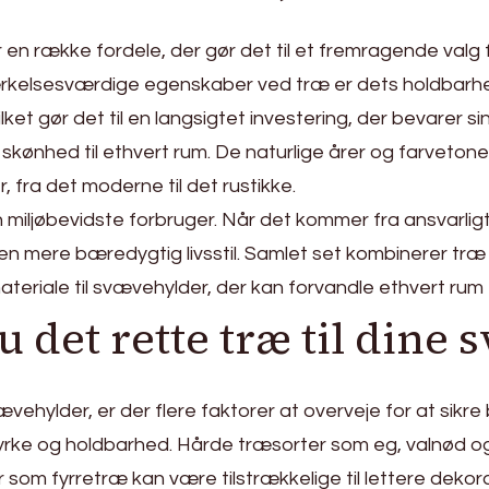
 en række fordele, der gør det til et fremragende valg
ærkelsesværdige egenskaber ved træ er dets holdbarh
ilket gør det til en langsigtet investering, der bevarer
skønhed til ethvert rum. De naturlige årer og farvetoner
r, fra det moderne til det rustikke.
n miljøbevidste forbruger. Når det kommer fra ansvarlig
en mere bæredygtig livsstil. Samlet set kombinerer tr
t materiale til svævehylder, der kan forvandle ethvert ru
 det rette træ til dine
ævehylder, er der flere faktorer at overveje for at sikre
ke og holdbarhed. Hårde træsorter som eg, valnød og t
om fyrretræ kan være tilstrækkelige til lettere dekor