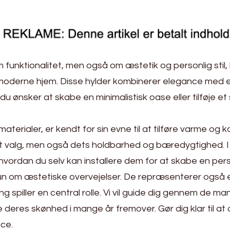
 om funktionalitet, men også om æstetik og personlig stil
 moderne hjem. Disse hylder kombinerer elegance med enk
nsker at skabe en minimalistisk oase eller tilføje et str
erialer, er kendt for sin evne til at tilføre varme og ka
et valg, men også dets holdbarhed og bæredygtighed. I d
g hvordan du selv kan installere dem for at skabe en pe
n om æstetiske overvejelser. De repræsenterer også et
 spiller en central rolle. Vi vil guide dig gennem de ma
yde deres skønhed i mange år fremover. Gør dig klar til
ce.