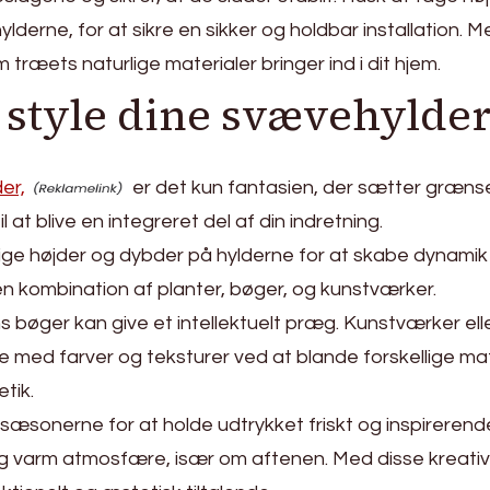
derne, for at sikre en sikker og holdbar installation. M
ræets naturlige materialer bringer ind i dit hjem.
 style dine svævehylder
er,
er det kun fantasien, der sætter grænser
 at blive en integreret del af din indretning.
ge højder og dybder på hylderne for at skabe dynamik o
en kombination af planter, bøger, og kunstværker.
ns bøger kan give et intellektuelt præg. Kunstværker elle
ege med farver og teksturer ved at blande forskellige m
tik.
onerne for at holde udtrykket friskt og inspirerende.
 og varm atmosfære, især om aftenen. Med disse kreativ