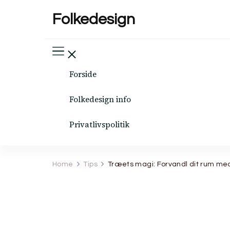
Folkedesign
Forside
Folkedesign info
Privatlivspolitik
Home
Tips
Træets magi: Forvandl dit rum med