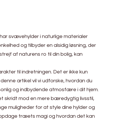
, har svævehylder i naturlige materialer
elhed og tilbyder en alsidig løsning, der
ejf af naturens ro til din bolig, kan
rakter til indretningen. Det er ikke kun
enne artikel vil vi udforske, hvordan du
rsonlig og indbydende atmosfære i dit hjem.
 skridt mod en mere bæredygtig livsstil,
nge muligheder for at style dine hylder og
 at opdage træets magi og hvordan det kan