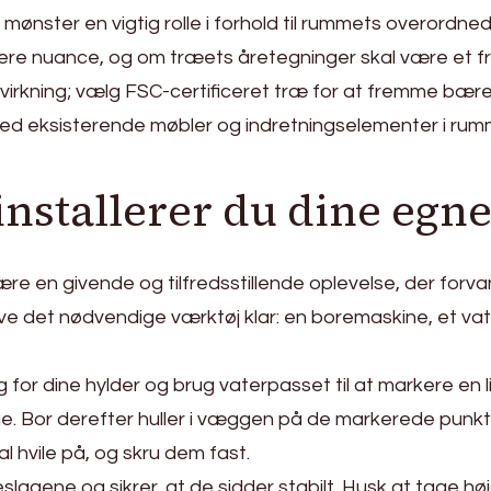
mønster en vigtig rolle i forhold til rummets overordnede
ørkere nuance, og om træets åretegninger skal være e
åvirkning; vælg FSC-certificeret træ for at fremme bær
med eksisterende møbler og indretningselementer i 
installerer du dine egn
re en givende og tilfredsstillende oplevelse, der forva
ve det nødvendige værktøj klar: en boremaskine, et vat
or dine hylder og brug vaterpasset til at markere en l
lige. Bor derefter huller i væggen på de markerede punkt
l hvile på, og skru dem fast.
slagene og sikrer, at de sidder stabilt. Husk at tage 