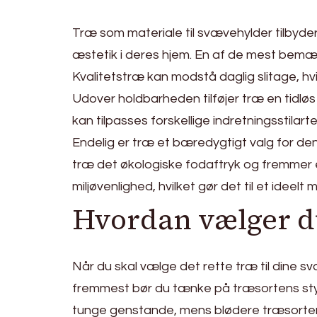
Træ som materiale til svævehylder tilbyder
æstetik i deres hjem. En af de mest bem
Kvalitetstræ kan modstå daglig slitage, hv
Udover holdbarheden tilføjer træ en tidløs 
kan tilpasses forskellige indretningsstilarte
Endelig er træ et bæredygtigt valg for de
træ det økologiske fodaftryk og fremmer 
miljøvenlighed, hvilket gør det til et ideel
Hvordan vælger du
Når du skal vælge det rette træ til dine sv
fremmest bør du tænke på træsortens styr
tunge genstande, mens blødere træsorter s