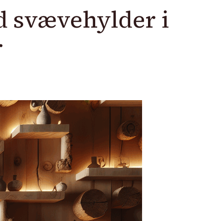
d svævehylder i
r