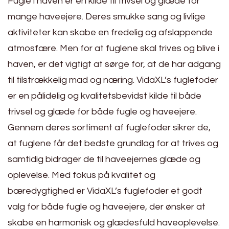
Fugle i haven er en kilde til trivsel og glæde for
mange haveejere. Deres smukke sang og livlige
aktiviteter kan skabe en fredelig og afslappende
atmosfære. Men for at fuglene skal trives og blive i
haven, er det vigtigt at sørge for, at de har adgang
til tilstrækkelig mad og næring. VidaXL’s fuglefoder
er en pålidelig og kvalitetsbevidst kilde til både
trivsel og glæde for både fugle og haveejere.
Gennem deres sortiment af fuglefoder sikrer de,
at fuglene får det bedste grundlag for at trives og
samtidig bidrager de til haveejernes glæde og
oplevelse. Med fokus på kvalitet og
bæredygtighed er VidaXL’s fuglefoder et godt
valg for både fugle og haveejere, der ønsker at
skabe en harmonisk og glædesfuld haveoplevelse.