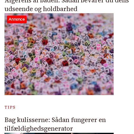
Algerens af båden: Sådan bevarer du dens
udseende og holdbarhed
Annonce
TIPS
Bag kulisserne: Sådan fungerer en
tilfældighedsgenerator