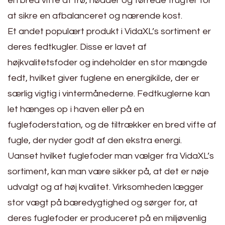
en bred vifte af frø, nødder og tørrede frugter for
at sikre en afbalanceret og nærende kost.
Et andet populært produkt i VidaXL’s sortiment er
deres fedtkugler. Disse er lavet af
højkvalitetsfoder og indeholder en stor mængde
fedt, hvilket giver fuglene en energikilde, der er
særlig vigtig i vintermånederne. Fedtkuglerne kan
let hænges op i haven eller på en
fuglefoderstation, og de tiltrækker en bred vifte af
fugle, der nyder godt af den ekstra energi.
Uanset hvilket fuglefoder man vælger fra VidaXL’s
sortiment, kan man være sikker på, at det er nøje
udvalgt og af høj kvalitet. Virksomheden lægger
stor vægt på bæredygtighed og sørger for, at
deres fuglefoder er produceret på en miljøvenlig